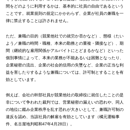
間をどのように利用するかは、基本的に社員の自由であるという
ことです。就業規則の規定にかかわらず、企業が社員の兼職を一
律に禁止することは許されません。
ただ、兼職の目的（競業他社での就労か否かなど）、態様（たい
よう／兼職の時間・職種、本来の勤務との重複・隣接など）、期
間（継続的な雇用関係かアルバイトにとどまるかなど）といった
個別事情によって、本来の業務が不能あるいは困難となったり、
企業秘密の流出、企業の社会的信用の失墜など、企業の正当な利
益を害したりするような兼職については、許可制とすることを有
効としています。
例えば、会社の幹部社員が競業他社の取締役に就任したことの是
非について争われた裁判では、営業秘密の漏えいの恐れや、同人
の地位に鑑み企業秩序を乱す恐れが大きいとして、兼職許可制の
違反を認め、当該社員の解雇を有効としています（橘元運輸事
件、名古屋地判昭和47年4月28日）。