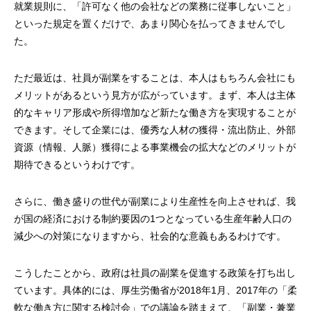
就業規則に、「許可なく他の会社などの業務に従事しないこと」
といった規定を置くだけで、あまり関心を払ってきませんでし
た。
ただ最近は、社員が副業をすることは、本人はもちろん会社にも
メリットがあるという見方が広がっています。まず、本人は主体
的なキャリア形成や所得増加など新たな働き方を実現することが
できます。そして企業には、優秀な人材の獲得・流出防止、外部
資源（情報、人脈）獲得による事業機会の拡大などのメリットが
期待できるというわけです。
さらに、働き盛りの世代が副業により生産性を向上させれば、我
が国の経済における制約要因の1つとなっている生産年齢人口の
減少への対策になりますから、社会的な意義もあるわけです。
こうしたことから、政府は社員の副業を促進する政策を打ち出し
ています。具体的には、厚生労働省が2018年1月、2017年の「柔
軟な働き方に関する検討会」での議論を踏まえて、「副業・兼業