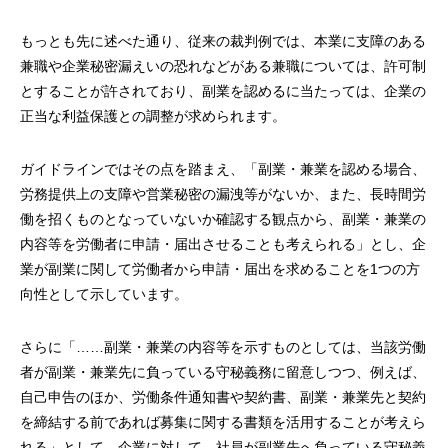
もっとも先に述べた通り、従来の裁判例では、本業に支障のある
兼職や企業秘密漏えいの恐れなどがある兼職については、許可制
とすることが許されており、副業を認めるに当たっては、企業の
正当な利益保護との調整が求められます。
ガイドラインではその点を踏まえ、「副業・兼業を認める場合、
労務提供上の支障や営業秘密の漏洩等がないか、また、長時間労
働を招くものとなっていないか確認する観点から、副業・兼業の
内容等を労働者に申請・届出させることも考えられる」とし、企
業が副業に関して労働者から申請・届出を求めることを1つの方
向性として示しています。
さらに「……副業・兼業の内容等を示すものとしては、当該労働
者が副業・兼業先に負っている守秘義務に留意しつつ、例えば、
自己申告のほか、労働条件通知書や契約書、副業・兼業先と契約
を締結する前であれば募集に関する書類を活用することが考えら
れる」として、企業に対して、社員が副業先へ負っている守秘義