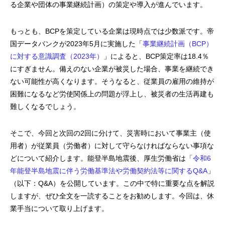
る企業や団体の事業継続計画）の策定や導入が進んでいます。
もっとも、BCPを策定している企業は現時点では少数派です。帝
国データバンクが2023年5月に実施した「
事業継続計画（BCP）
に対する意識調査（2023年）
」によると、BCP策定率は18.4％
にすぎません。備えのない企業が被災した場合、事業を継続でき
ない可能性が高くなります。そうなると、従業員の雇用の維持が
困難になるなど労使関係上の問題が浮上し、被災者の生活再建も
難しくなるでしょう。
そこで、今回と次回の2回に分けて、災害時において事業主（使
用者）が従業員（労働者）に対して守らなければならない事項な
どについて紹介します。能登半島地震後、厚生労働省は「
令和6
年能登半島地震に伴う労働基準法や労働契約法等に関するQ&A
」
（以下：Q&A）を公開しています。この中で特に重要な点を解説
しますが、ぜひ全文を一読することをお勧めします。今回は、休
業手当について取り上げます。