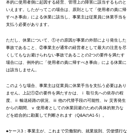
本的に使用者側に起因する経営、管理上の障害に該当するものと
いえます。したがってこの場合は、原則として「使用者の責に帰
すべき事由」による休業に該当し、事業主は従業員に休業手当を
支払う必要があります。
ただし、休業について、①その原因が事業の外部により発生した
事故であること、②事業主が通常の経営者として最大の注意を尽
くしてもなお避けられない事故であることの2つの要件を満たす
場合には、例外的に「使用者の責に帰すべき事由」による休業に
は該当しません。
このような場合、事業主は従業員に休業手当を支払う必要はあり
ません。上記①②の要件を満たすかは、ⅰ 取引先への依存の程
度、ⅱ 輸送経路の状況、ⅲ 他の代替手段の可能性、ⅳ 災害発生
からの期間、ⅴ 使用者としての休業回避のための具体的努力な
どを総合的に勘案して判断されます（Q&AのA1-5）。
●ケース3：事業主が、これまで労働契約、就業規則、労使慣行な