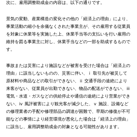
次に、雇用調整助成金の内容は、以下の通りです。
景気の変動、産業構造の変化その他の「経済上の理由」により、
事業活動の縮小を余儀なくされた事業主が、その雇用する従業員
を対象に休業等を実施した上、休業手当等の支払いを行い雇用の
維持を図る事業主に対し、休業手当などの一部を助成するもので
す。
事故または災害により施設などが被害を受けた場合は「経済上の
理由」に該当しないものの、災害に伴い、ⅰ 取引先が被災して
原材料や商品などの取引ができない、ⅱ 交通手段の途絶により
来客がない、従業員が出勤できない、物品の配送ができない、ⅲ
電気・水道・ガスなどの供給停止や通信の途絶により営業ができ
ない、ⅳ 風評被害により観光客が減少した、ⅴ 施設、設備など
の修理業者の手配や修理部品の調達が困難で、早期の修復が不可
能などの事情により経営環境が悪化した場合は「経済上の理由」
に該当し、雇用調整助成金の対象となる可能性があります。